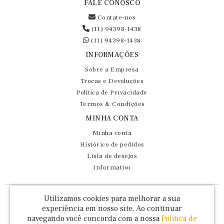
FALE CONOSCO
Contate-nos
(11) 94398-1438
(11) 94398-1438
INFORMAÇÕES
Sobre a Empresa
Trocas e Devoluções
Política de Privacidade
Termos & Condições
MINHA CONTA
Minha conta
Histórico de pedidos
Lista de desejos
Informativo
Fernando Maluhy Cia Ltda - CNPJ: 60.458.825/0001-86
Utilizamos cookies para melhorar a sua
Rua Dr Euclydes da Cunha, 47 - Brás - São Paulo / SP - CEP 03016-030
experiência em nosso site.
Ao continuar
navegando você concorda com a nossa
Política de