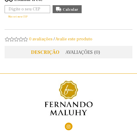
Não sei meu CEP
0 avaliações
/
Avalie este produto
DESCRIÇÃO
AVALIAÇÕES (0)