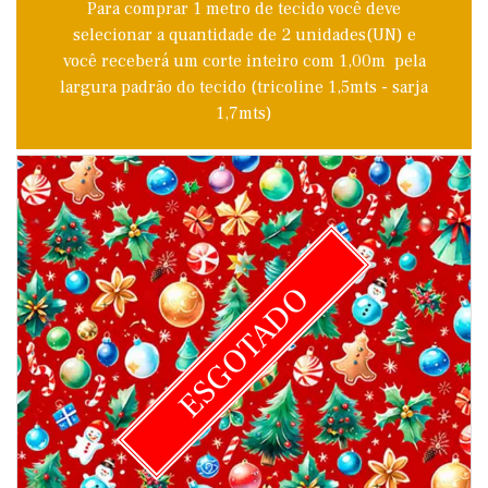
Para comprar 1 metro de tecido você deve
selecionar a quantidade de 2 unidades(UN) e
você receberá um corte inteiro com 1,00m pela
largura padrão do tecido (tricoline 1,5mts - sarja
1,7mts)
ESGOTADO