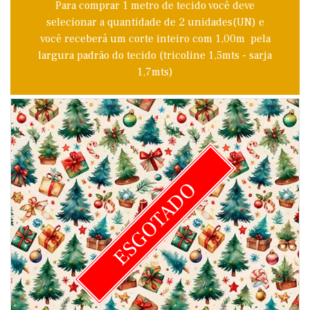
Para comprar 1 metro de tecido você deve
selecionar a quantidade de 2 unidades(UN) e
você receberá um corte inteiro com 1,00m pela
largura padrão do tecido (tricoline 1,5mts - sarja
1,7mts)
ESGOTADO