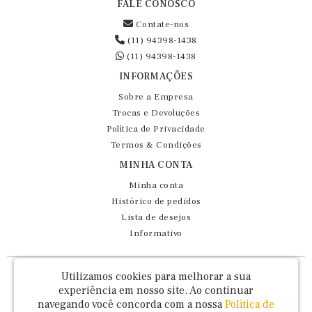
FALE CONOSCO
Contate-nos
(11) 94398-1438
(11) 94398-1438
INFORMAÇÕES
Sobre a Empresa
Trocas e Devoluções
Política de Privacidade
Termos & Condições
MINHA CONTA
Minha conta
Histórico de pedidos
Lista de desejos
Informativo
Fernando Maluhy Cia Ltda - CNPJ: 60.458.825/0001-86
Utilizamos cookies para melhorar a sua
Rua Dr Euclydes da Cunha, 47 - Brás - São Paulo / SP - CEP 03016-030
experiência em nosso site.
Ao continuar
navegando você concorda com a nossa
Política de