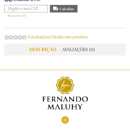
Não sei meu CEP
0 avaliações
/
Avalie este produto
DESCRIÇÃO
AVALIAÇÕES (0)