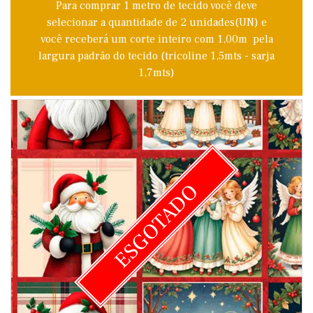
Para comprar 1 metro de tecido você deve
selecionar a quantidade de 2 unidades(UN) e
você receberá um corte inteiro com 1,00m pela
largura padrão do tecido (tricoline 1,5mts - sarja
1,7mts)
ESGOTADO