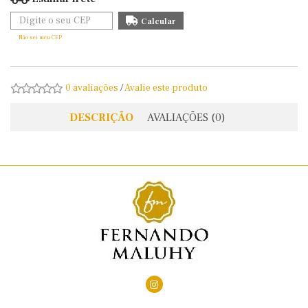
Não sei meu CEP
0 avaliações
/
Avalie este produto
DESCRIÇÃO
AVALIAÇÕES (0)