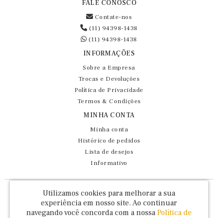
FALE CONOSCO
Contate-nos
(11) 94398-1438
(11) 94398-1438
INFORMAÇÕES
Sobre a Empresa
Trocas e Devoluções
Política de Privacidade
Termos & Condições
MINHA CONTA
Minha conta
Histórico de pedidos
Lista de desejos
Informativo
Fernando Maluhy Cia Ltda - CNPJ: 60.458.825/0001-86
Utilizamos cookies para melhorar a sua
Rua Dr Euclydes da Cunha, 47 - Brás - São Paulo / SP - CEP 03016-030
experiência em nosso site.
Ao continuar
navegando você concorda com a nossa
Política de