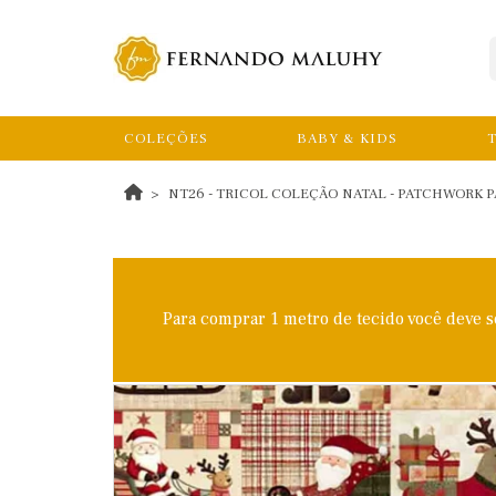
COLEÇÕES
BABY & KIDS
T
NT26 - TRICOL COLEÇÃO NATAL - PATCHWORK P
Para comprar 1 metro de tecido você deve 