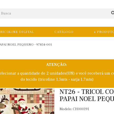
RICOLINE DIGITAL
CATÁLOGO
+ PRODUT
APAI NOEL PEQUENO - 97854-001
ATENÇÃO:
selecionar a quantidade de 2 unidades(UN) e você receberá um c
do tecido (tricoline 1,5mts - sarja 1,7mts)
NT26 - TRICOL C
PAPAI NOEL PEQU
Modelo: CH000191