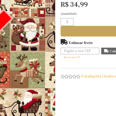
R$ 34,99
Quantidade
O
Estimar frete
Não sei meu CEP
0 avaliações
/
Avalie 