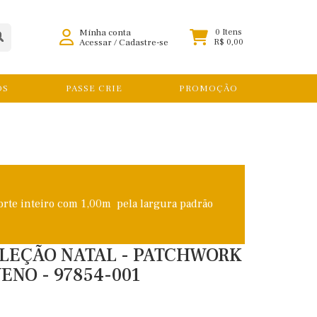
Minha conta
0 Itens
Acessar
/
Cadastre-se
R$ 0,00
OS
PASSE CRIE
PROMOÇÃO
orte inteiro com 1,00m pela largura padrão
OLEÇÃO NATAL - PATCHWORK
ENO - 97854-001