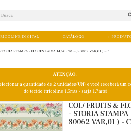
RICOLINE DIGITAL
CATÁLOGO
+ PRODUT
STORIA STAMPA - FLORES FAIXA 14,50 CM - ( 80062 VAR,01 ) - C
ATENÇÃO:
selecionar a quantidade de 2 unidades(UN) e você receberá um c
do tecido (tricoline 1,5mts - sarja 1,7mts)
COL/ FRUITS & FL
- STORIA STAMPA -
80062 VAR,01 ) - C