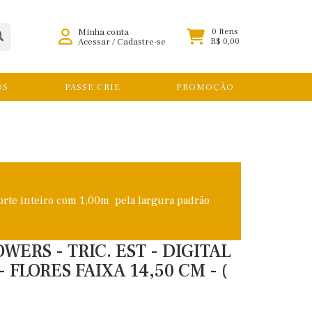
Minha conta
0 Itens
Acessar
/
Cadastre-se
R$ 0,00
OS
PASSE CRIE
PROMOÇÃO
orte inteiro com 1,00m pela largura padrão
OWERS - TRIC. EST - DIGITAL
 FLORES FAIXA 14,50 CM - (