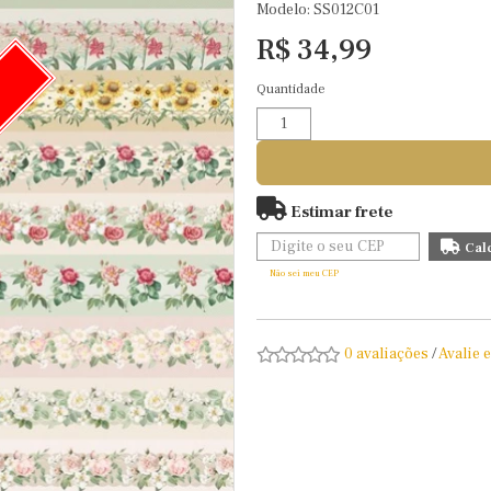
Modelo: SS012C01
R$ 34,99
Quantidade
O
Estimar frete
Não sei meu CEP
0 avaliações
/
Avalie 