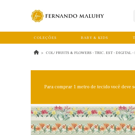
COLEÇÕES
BABY & KIDS
T
COL/ FRUITS & FLOWERS - TRIC. EST - DIGITAL - 
Para comprar 1 metro de tecido você deve 