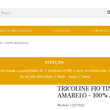
RICOLINE DIGITAL
CATÁLOGO
+ PRODUT
O - 100% ALGODÃO
ATENÇÃO:
selecionar a quantidade de 2 unidades(UN) e você receberá um c
do tecido (tricoline 1,5mts - sarja 1,7mts)
TRICOLINE FIO T
AMARELO - 100%
Modelo: L2271022