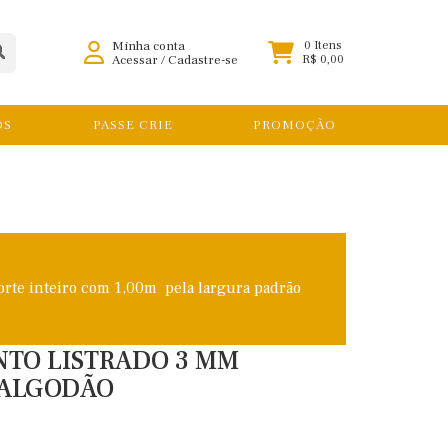
Minha conta
0 Itens
Acessar
/
Cadastre-se
R$ 0,00
OS
PASSE CRIE
PROMOÇÃO
orte inteiro com 1,00m pela largura padrão
INTO LISTRADO 3 MM
 ALGODÃO