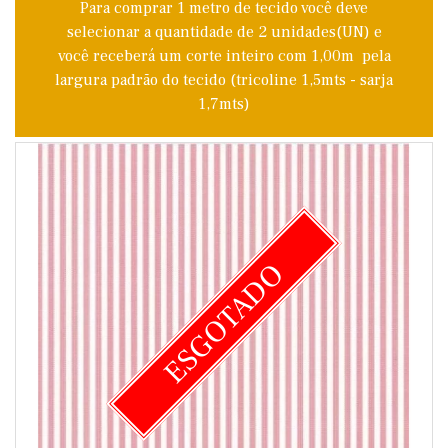
Para comprar 1 metro de tecido você deve
selecionar a quantidade de 2 unidades(UN) e
você receberá um corte inteiro com 1,00m pela
largura padrão do tecido (tricoline 1,5mts - sarja
1,7mts)
ESGOTADO