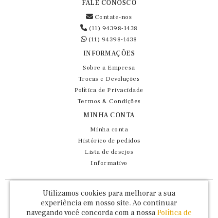
FALE CONOSCO
Contate-nos
(11) 94398-1438
(11) 94398-1438
INFORMAÇÕES
Sobre a Empresa
Trocas e Devoluções
Política de Privacidade
Termos & Condições
MINHA CONTA
Minha conta
Histórico de pedidos
Lista de desejos
Informativo
Fernando Maluhy Cia Ltda - CNPJ: 60.458.825/0001-86
Utilizamos cookies para melhorar a sua
Rua Dr Euclydes da Cunha, 47 - Brás - São Paulo / SP - CEP 03016-030
experiência em nosso site.
Ao continuar
navegando você concorda com a nossa
Política de