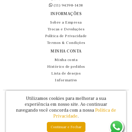
(11) 94398-1438
INFORMAÇÕES
Sobre a Empresa
Trocas e Devoluções
Política de Privacidade
Termos & Condições
MINHA CONTA
Minha conta
Histórico de pedidos
Lista de desejos
Informativo
Fernando Maluhy Cia Ltda - CNPJ: 60.458.825/0001-86
Utilizamos cookies para melhorar a sua
Rua Dr Euclydes da Cunha, 47 - Brás - São Paulo / SP - CEP 03016-030
experiência em nosso site.
Ao continuar
navegando você concorda com a nossa
Política de
Privacidade
.
Continuar e Fechar
Fernando Maluhy © 2026