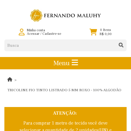
0 Itens
Minha conta
Acessar
/
Cadastre-se
R$ 0,00
Menu
TRICOLINE FIO TINTO LISTRADO 5 MM ROXO - 100% ALGODÃO
ATENÇÃO:
Para comprar 1 metro de tecido você deve
selecionar a quantidade de 2 unidades(UN) e