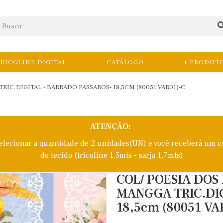
RICOLINE DIGITAL
CATÁLOGO
+ PRODUT
IC.DIGITAL - BARRADO PASSAROS- 18,5CM (80051 VAR01)-C
ATENÇÃO:
selecionar a quantidade de 2 unidades(UN) e você receberá um c
do tecido (tricoline 1,5mts - sarja 1,7mts)
COL/ POESIA DOS
MANGGA TRIC.DI
18,5cm (80051 VA