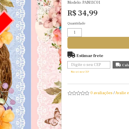
Modelo: PAN11C01
R$ 34,99
Quantidade
O
Estimar frete
Não sei meu CEP
0 avaliações
/
Avalie 