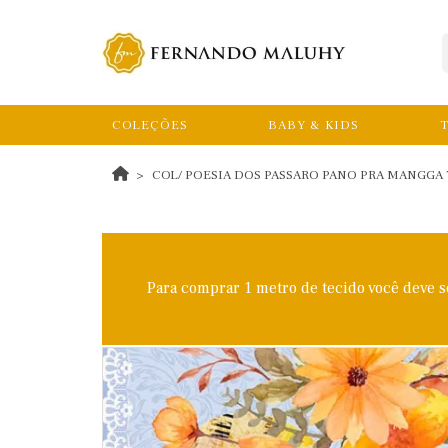
COLEÇÕES
BABY & KIDS
T
COL/ POESIA DOS PASSARO PANO PRA MANGGA TR
Para comprar 1 metro de tecido você deve 