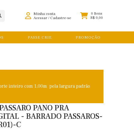
Minha conta
0 Itens
Acessar
/
Cadastre-se
R$ 0,00
OS
PASSE CRIE
PROMOÇÃO
orte inteiro com 1,00m pela largura padrão
 PASSARO PANO PRA
GITAL - BARRADO PASSAROS-
R01)-C