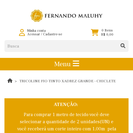
0 Itens
Minha conta
Acessar
/
Cadastre-se
R$ 0,00
Menu
TRICOLINE FIO TINTO XADREZ GRANDE - CHICLETE
ATENÇÃO:
Para comprar 1 metro de tecido você deve
selecionar a quantidade de 2 unidades(UN) e
você receberá um corte inteiro com 1,00m pela