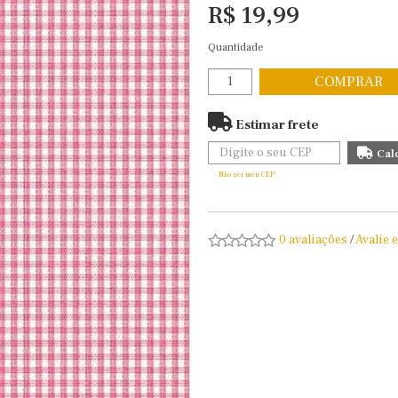
R$ 19,99
Quantidade
COMPRAR
Estimar frete
Não sei meu CEP
0 avaliações
/
Avalie 