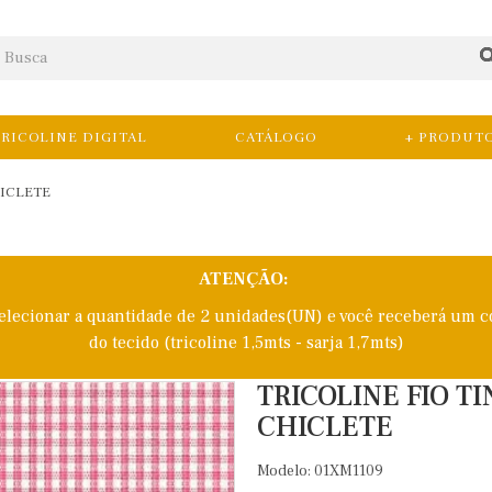
RICOLINE DIGITAL
CATÁLOGO
+ PRODUT
HICLETE
ATENÇÃO:
selecionar a quantidade de 2 unidades(UN) e você receberá um c
do tecido (tricoline 1,5mts - sarja 1,7mts)
TRICOLINE FIO T
CHICLETE
Modelo: 01XM1109