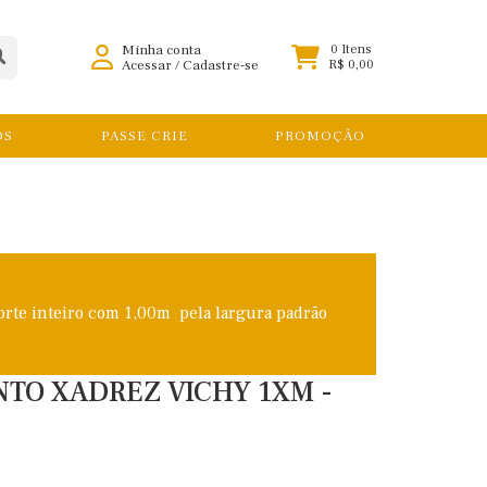
Minha conta
0 Itens
Acessar
/
Cadastre-se
R$ 0,00
OS
PASSE CRIE
PROMOÇÃO
orte inteiro com 1,00m pela largura padrão
INTO XADREZ VICHY 1XM -