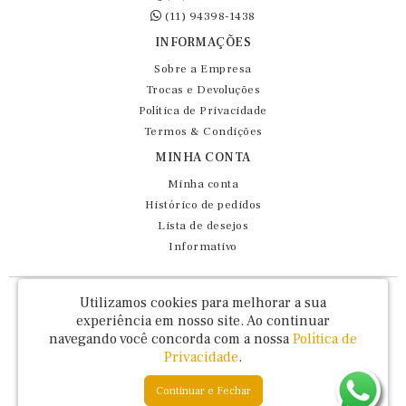
(11) 94398-1438
INFORMAÇÕES
Sobre a Empresa
Trocas e Devoluções
Política de Privacidade
Termos & Condições
MINHA CONTA
Minha conta
Histórico de pedidos
Lista de desejos
Informativo
Fernando Maluhy Cia Ltda - CNPJ: 60.458.825/0001-86
Utilizamos cookies para melhorar a sua
Rua Dr Euclydes da Cunha, 47 - Brás - São Paulo / SP - CEP 03016-030
experiência em nosso site.
Ao continuar
navegando você concorda com a nossa
Política de
Privacidade
.
Continuar e Fechar
Fernando Maluhy © 2026