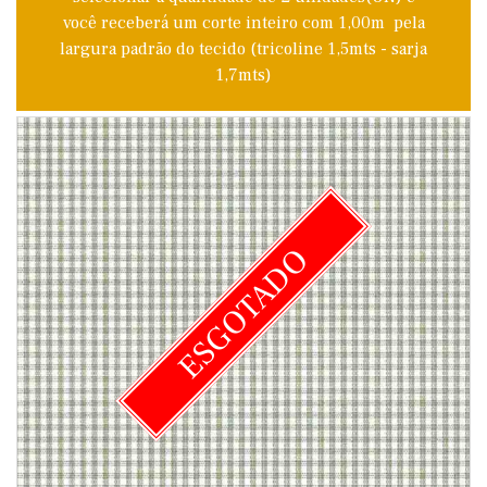
você receberá um corte inteiro com 1,00m pela
largura padrão do tecido (tricoline 1,5mts - sarja
1,7mts)
ESGOTADO