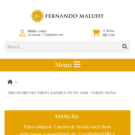
0 Itens
Minha conta
Acessar
/
Cadastre-se
R$ 0,00
Menu
TRICOLINE FIO TINTO XADREZ VICHY 1XM - VERDE OLIVA
ATENÇÃO:
Para comprar 1 metro de tecido você deve
selecionar a quantidade de 2 unidades(UN) e