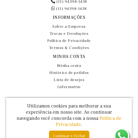
(11) 94398-1438
(11) 94398-1438
INFORMAÇÕES
Sobre a Empresa
Trocas e Devoluções
Política de Privacidade
Termos & Condições
MINHA CONTA
Minha conta
Histórico de pedidos
Lista de desejos
Informativo
Fernando Maluhy Cia Ltda - CNPJ: 60.458.825/0001-86
Utilizamos cookies para melhorar a sua
Rua Dr Euclydes da Cunha, 47 - Brás - São Paulo / SP - CEP 03016-030
experiência em nosso site.
Ao continuar
navegando você concorda com a nossa
Política de
Privacidade
.
Continuar e Fechar