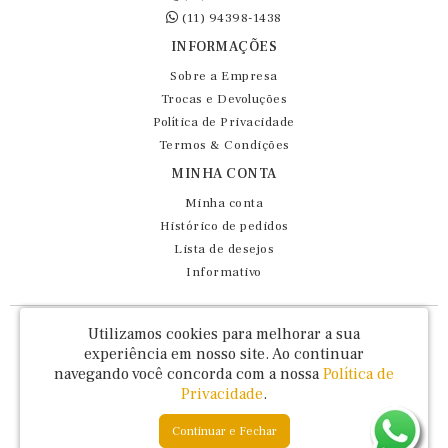
(11) 94398-1438
INFORMAÇÕES
Sobre a Empresa
Trocas e Devoluções
Política de Privacidade
Termos & Condições
MINHA CONTA
Minha conta
Histórico de pedidos
Lista de desejos
Informativo
Fernando Maluhy Cia Ltda - CNPJ: 60.458.825/0001-86
Utilizamos cookies para melhorar a sua
Rua Dr Euclydes da Cunha, 47 - Brás - São Paulo / SP - CEP 03016-030
experiência em nosso site.
Ao continuar
navegando você concorda com a nossa
Política de
Privacidade
.
Continuar e Fechar
Fernando Maluhy © 2026