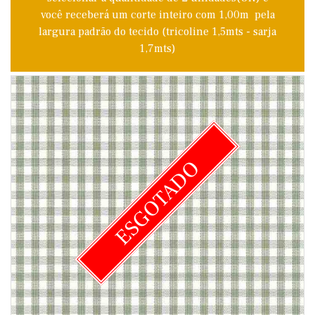
você receberá um corte inteiro com 1,00m pela
largura padrão do tecido (tricoline 1,5mts - sarja
1,7mts)
ESGOTADO