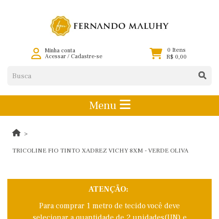
0 Itens
Minha conta
Acessar
/
Cadastre-se
R$ 0,00
Menu
TRICOLINE FIO TINTO XADREZ VICHY 8XM - VERDE OLIVA
ATENÇÃO:
Para comprar 1 metro de tecido você deve
selecionar a quantidade de 2 unidades(UN) e