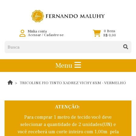
0 Itens
Minha conta
Acessar
/
Cadastre-se
R$ 0,00
Menu
TRICOLINE FIO TINTO XADREZ VICHY 8XM - VERMELHO
ATENÇÃO:
Para comprar 1 metro de tecido você deve
selecionar a quantidade de 2 unidades(UN) e
você receberá um corte inteiro com 1,00m pela