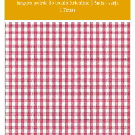
largura padrão do tecido (tricoline 1,5mts - sarja
1,7mts)