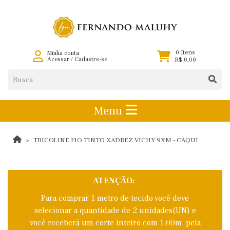
0 Itens
Minha conta
Acessar
/
Cadastre-se
R$ 0,00
Menu
TRICOLINE FIO TINTO XADREZ VICHY 9XM - CAQUI
ATENÇÃO:
Para comprar 1 metro de tecido você deve
selecionar a quantidade de 2 unidades(UN) e
você receberá um corte inteiro com 1,00m pela