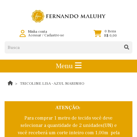
0 Itens
Minha conta
Acessar
/
Cadastre-se
R$ 0,00
Menu
TRICOLINE LISA - AZUL MARINHO
ATENÇÃO:
Para comprar 1 metro de tecido você deve
selecionar a quantidade de 2 unidades(UN) e
você receberá um corte inteiro com 1,00m pela