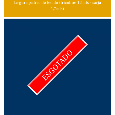
largura padrão do tecido (tricoline 1,5mts - sarja
1,7mts)
ESGOTADO