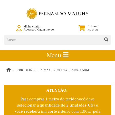
0 Itens
Minha conta
Acessar
/
Cadastre-se
R$ 0,00
Menu
TRICOLINE LISA MAX - VIOLETA - LARG. 1,50M
ATENÇÃO:
Para comprar 1 metro de tecido você deve
selecionar a quantidade de 2 unidades(UN) e
você receberá um corte inteiro com 1,00m pela