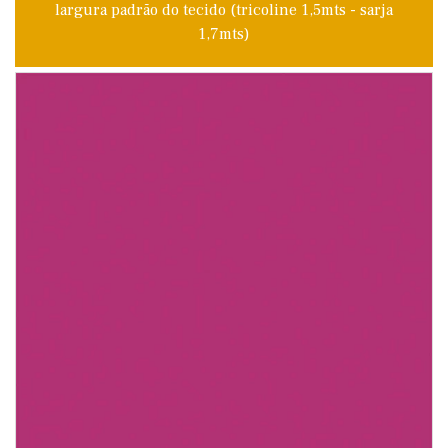
largura padrão do tecido (tricoline 1,5mts - sarja
1,7mts)