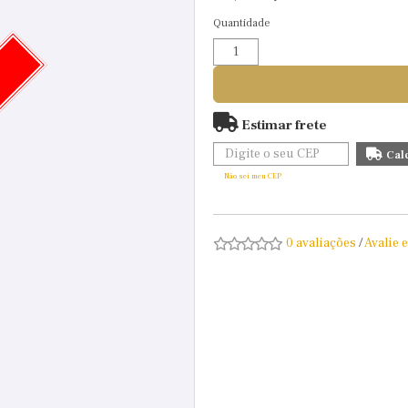
Quantidade
O
Estimar frete
Não sei meu CEP
0 avaliações
/
Avalie 