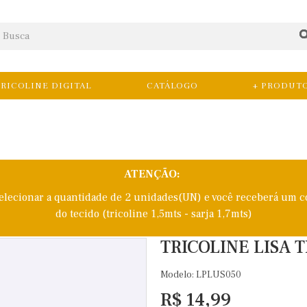
RICOLINE DIGITAL
CATÁLOGO
+ PRODUT
ATENÇÃO:
selecionar a quantidade de 2 unidades(UN) e você receberá um c
do tecido (tricoline 1,5mts - sarja 1,7mts)
TRICOLINE LISA 
Modelo: LPLUS050
R$ 14,99