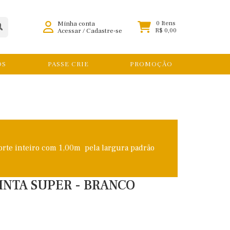
Minha conta
0 Itens
Acessar
/
Cadastre-se
R$ 0,00
OS
PASSE CRIE
PROMOÇÃO
orte inteiro com 1,00m pela largura padrão
TINTA SUPER - BRANCO