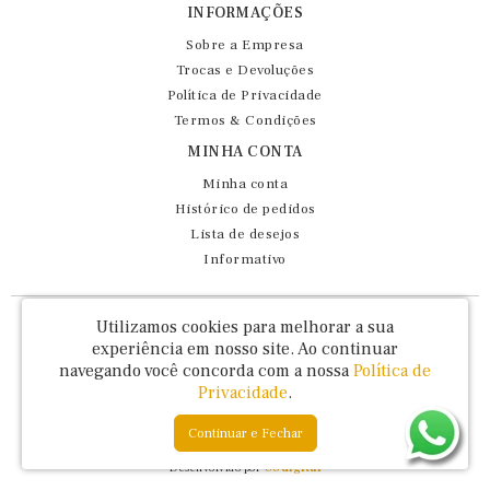
INFORMAÇÕES
Sobre a Empresa
Trocas e Devoluções
Política de Privacidade
Termos & Condições
MINHA CONTA
Minha conta
Histórico de pedidos
Lista de desejos
Informativo
Fernando Maluhy Cia Ltda - CNPJ: 60.458.825/0001-86
Utilizamos cookies para melhorar a sua
Rua Dr Euclydes da Cunha, 47 - Brás - São Paulo / SP - CEP 03016-030
experiência em nosso site.
Ao continuar
navegando você concorda com a nossa
Política de
Privacidade
.
Continuar e Fechar
Fernando Maluhy © 2026
Desenvolvido por
88digital