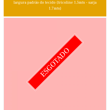
largura padrão do tecido (tricoline 1,5mts - sarja
1,7mts)
ESGOTADO