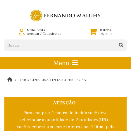
0 Itens
Minha conta
Acessar
/
Cadastre-se
R$ 0,00
Menu
TRICOLINE LISA TINTA SUPER - ROSA
ATENÇÃO:
Para comprar 1 metro de tecido você deve
selecionar a quantidade de 2 unidades(UN) e
você receberá um corte inteiro com 1,00m pela