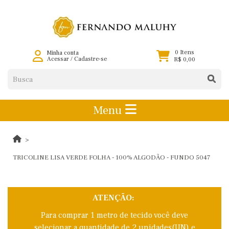
0 Itens
Minha conta
Acessar
/
Cadastre-se
R$ 0,00
Menu
TRICOLINE LISA VERDE FOLHA - 100% ALGODÃO - FUNDO 5047
ATENÇÃO:
Para comprar 1 metro de tecido você deve
selecionar a quantidade de 2 unidades(UN) e