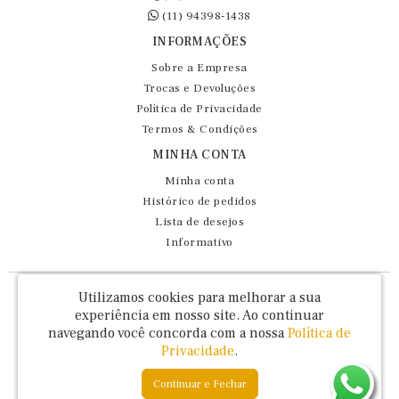
(11) 94398-1438
INFORMAÇÕES
Sobre a Empresa
Trocas e Devoluções
Política de Privacidade
Termos & Condições
MINHA CONTA
Minha conta
Histórico de pedidos
Lista de desejos
Informativo
Fernando Maluhy Cia Ltda - CNPJ: 60.458.825/0001-86
Utilizamos cookies para melhorar a sua
Rua Dr Euclydes da Cunha, 47 - Brás - São Paulo / SP - CEP 03016-030
experiência em nosso site.
Ao continuar
navegando você concorda com a nossa
Política de
Privacidade
.
Continuar e Fechar
Fernando Maluhy © 2026