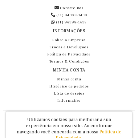
Contate-nos
(11) 94398-1438
(11) 94398-1438
INFORMAÇÕES
Sobre a Empresa
Trocas e Devoluções
Política de Privacidade
Termos & Condições
MINHA CONTA
Minha conta
Histórico de pedidos
Lista de desejos
Informativo
Fernando Maluhy Cia Ltda - CNPJ: 60.458.825/0001-86
Utilizamos cookies para melhorar a sua
Rua Dr Euclydes da Cunha, 47 - Brás - São Paulo / SP - CEP 03016-030
experiência em nosso site.
Ao continuar
navegando você concorda com a nossa
Política de