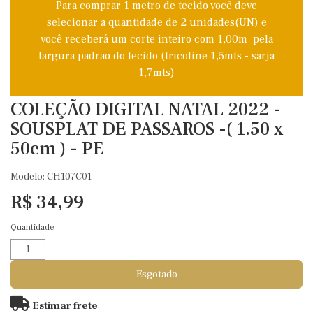
Para comprar 1 metro de tecido você deve
selecionar a quantidade de 2 unidades(UN) e
você receberá um corte inteiro com 1,00m pela
largura padrão do tecido (tricoline 1,5mts - sarja
1,7mts)
COLEÇÃO DIGITAL NATAL 2022 -
SOUSPLAT DE PASSAROS -( 1.50 x
50cm ) - PE
Modelo: CH107C01
R$ 34,99
Quantidade
Esgotado
Estimar frete