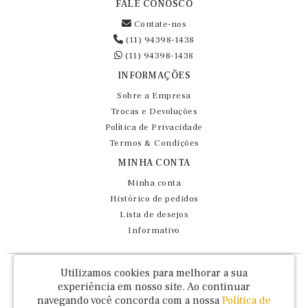
FALE CONOSCO
Contate-nos
(11) 94398-1438
(11) 94398-1438
INFORMAÇÕES
Sobre a Empresa
Trocas e Devoluções
Política de Privacidade
Termos & Condições
MINHA CONTA
Minha conta
Histórico de pedidos
Lista de desejos
Informativo
Fernando Maluhy Cia Ltda - CNPJ: 60.458.825/0001-86
Utilizamos cookies para melhorar a sua
Rua Dr Euclydes da Cunha, 47 - Brás - São Paulo / SP - CEP 03016-030
experiência em nosso site.
Ao continuar
navegando você concorda com a nossa
Política de