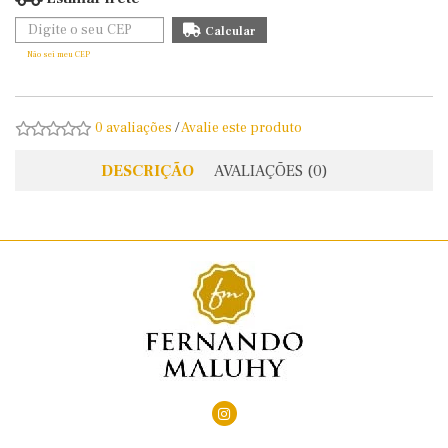
Não sei meu CEP
0 avaliações
/
Avalie este produto
DESCRIÇÃO
AVALIAÇÕES (0)