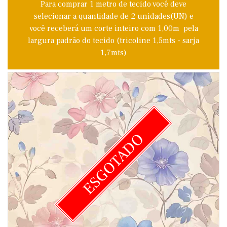
Para comprar 1 metro de tecido você deve
selecionar a quantidade de 2 unidades(UN) e
você receberá um corte inteiro com 1,00m pela
largura padrão do tecido (tricoline 1,5mts - sarja
1,7mts)
ESGOTADO