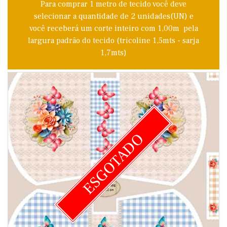
Para comprar 1 metro de tecido você deve
selecionar a quantidade de 2 unidades(UN) e
você receberá um corte inteiro com 1,00m pela
largura padrão do tecido (tricoline 1,5mts - sarja
1,7mts)
ESGOTADO