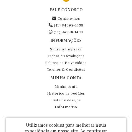
FALE CONOSCO
Contate-nos
(11) 94398-1438
(11) 94398-1438
INFORMAÇÕES
Sobre a Empresa
Trocas e Devoluções
Política de Privacidade
Termos & Condições
MINHA CONTA
Minha conta
Histórico de pedidos
Lista de desejos
Informativo
Fernando Maluhy Cia Ltda - CNPJ: 60.458.825/0001-86
Utilizamos cookies para melhorar a sua
Rua Dr Euclydes da Cunha, 47 - Brás - São Paulo / SP - CEP 03016-030
experiência em nosso site.
Ao continuar