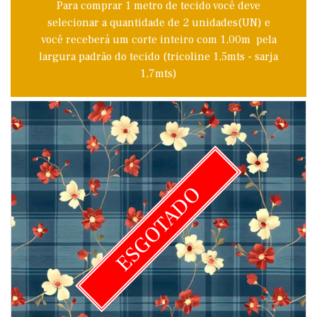
Para comprar 1 metro de tecido você deve
selecionar a quantidade de 2 unidades(UN) e
você receberá um corte inteiro com 1,00m pela
largura padrão do tecido (tricoline 1,5mts - sarja
1,7mts)
ESGOTADO