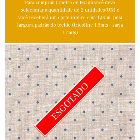
Para comprar 1 metro de tecido você deve
selecionar a quantidade de 2 unidades(UN) e
você receberá um corte inteiro com 1,00m pela
largura padrão do tecido (tricoline 1,5mts - sarja
1,7mts)
ESGOTADO