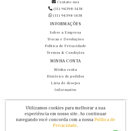
Contate-nos
(11) 94398-1438
(11) 94398-1438
INFORMAÇÕES
Sobre a Empresa
Trocas e Devoluções
Política de Privacidade
Termos & Condições
MINHA CONTA
Minha conta
Histórico de pedidos
Lista de desejos
Informativo
Fernando Maluhy Cia Ltda - CNPJ: 60.458.825/0001-86
Utilizamos cookies para melhorar a sua
Rua Dr Euclydes da Cunha, 47 - Brás - São Paulo / SP - CEP 03016-030
experiência em nosso site.
Ao continuar
navegando você concorda com a nossa
Política de
Privacidade
.