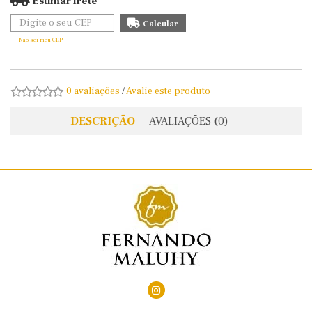
Estimar frete
Não sei meu CEP
0 avaliações
/
Avalie este produto
DESCRIÇÃO
AVALIAÇÕES (0)