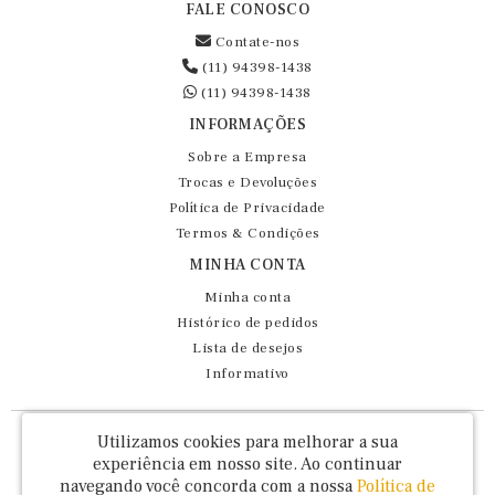
FALE CONOSCO
Contate-nos
(11) 94398-1438
(11) 94398-1438
INFORMAÇÕES
Sobre a Empresa
Trocas e Devoluções
Política de Privacidade
Termos & Condições
MINHA CONTA
Minha conta
Histórico de pedidos
Lista de desejos
Informativo
Fernando Maluhy Cia Ltda - CNPJ: 60.458.825/0001-86
Utilizamos cookies para melhorar a sua
Rua Dr Euclydes da Cunha, 47 - Brás - São Paulo / SP - CEP 03016-030
experiência em nosso site.
Ao continuar
navegando você concorda com a nossa
Política de