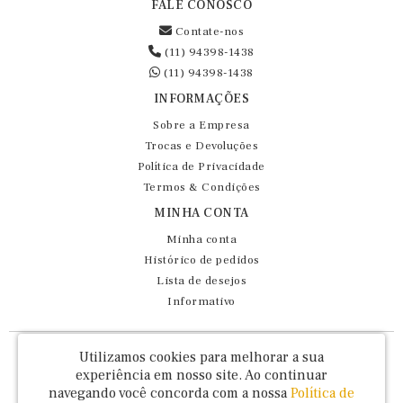
FALE CONOSCO
Contate-nos
(11) 94398-1438
(11) 94398-1438
INFORMAÇÕES
Sobre a Empresa
Trocas e Devoluções
Política de Privacidade
Termos & Condições
MINHA CONTA
Minha conta
Histórico de pedidos
Lista de desejos
Informativo
Fernando Maluhy Cia Ltda - CNPJ: 60.458.825/0001-86
Utilizamos cookies para melhorar a sua
Rua Dr Euclydes da Cunha, 47 - Brás - São Paulo / SP - CEP 03016-030
experiência em nosso site.
Ao continuar
navegando você concorda com a nossa
Política de