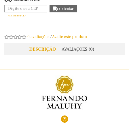
Não sei meu CEP
0 avaliações
/
Avalie este produto
DESCRIÇÃO
AVALIAÇÕES (0)