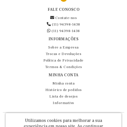
FALE CONOSCO
Contate-nos
(11) 94398-1438
(11) 94398-1438
INFORMAÇÕES
Sobre a Empresa
Trocas e Devoluções
Política de Privacidade
Termos & Condições
MINHA CONTA
Minha conta
Histórico de pedidos
Lista de desejos
Informativo
Fernando Maluhy Cia Ltda - CNPJ: 60.458.825/0001-86
Utilizamos cookies para melhorar a sua
Rua Dr Euclydes da Cunha, 47 - Brás - São Paulo / SP - CEP 03016-030
experiência em nosso site.
Ao continuar