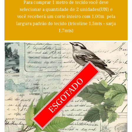
Para comprar 1 metro de tecido você deve
selecionar a quantidade de 2 unidades(UN) e
você receberá um corte inteiro com 1,00m pela
largura padrão do tecido (tricoline 1,5mts - sarja
1,7mts)
ESGOTADO