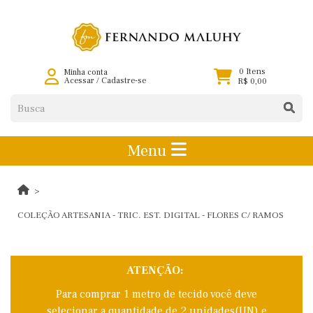
0 Itens
Minha conta
Acessar
/
Cadastre-se
R$ 0,00
Menu
COLEÇÃO ARTESANIA - TRIC. EST. DIGITAL - FLORES C/ RAMOS
ATENÇÃO:
Para comprar 1 metro de tecido você deve
selecionar a quantidade de 2 unidades(UN) e