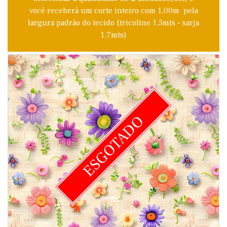
você receberá um corte inteiro com 1,00m pela
largura padrão do tecido (tricoline 1,5mts - sarja
1,7mts)
ESGOTADO