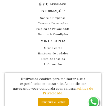
(11) 94398-1438
INFORMAÇÕES
Sobre a Empresa
Trocas e Devoluções
Política de Privacidade
Termos & Condições
MINHA CONTA
Minha conta
Histórico de pedidos
Lista de desejos
Informativo
Fernando Maluhy Cia Ltda - CNPJ: 60.458.825/0001-86
Utilizamos cookies para melhorar a sua
Rua Dr Euclydes da Cunha, 47 - Brás - São Paulo / SP - CEP 03016-030
experiência em nosso site.
Ao continuar
navegando você concorda com a nossa
Política de
Privacidade
.
Continuar e Fechar
Fernando Maluhy © 2026