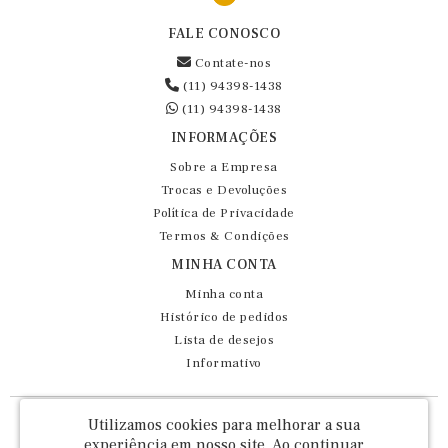
FALE CONOSCO
Contate-nos
(11) 94398-1438
(11) 94398-1438
INFORMAÇÕES
Sobre a Empresa
Trocas e Devoluções
Política de Privacidade
Termos & Condições
MINHA CONTA
Minha conta
Histórico de pedidos
Lista de desejos
Informativo
Fernando Maluhy Cia Ltda - CNPJ: 60.458.825/0001-86
Utilizamos cookies para melhorar a sua
Rua Dr Euclydes da Cunha, 47 - Brás - São Paulo / SP - CEP 03016-030
experiência em nosso site.
Ao continuar