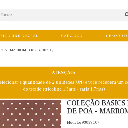
RICOLINE DIGITAL
CATÁLOGO
+ PRODUT
OA - MARROM - ( 81784-007D )
ATENÇÃO:
selecionar a quantidade de 2 unidades(UN) e você receberá um c
do tecido (tricoline 1,5mts - sarja 1,7mts)
COLEÇÃO BASICS 
DE POA - MARROM 
Modelo: 93039C07