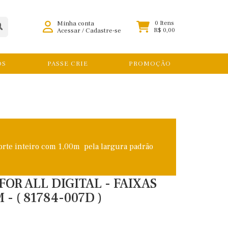
Minha conta
0 Itens
Acessar
/
Cadastre-se
R$ 0,00
OS
PASSE CRIE
PROMOÇÃO
orte inteiro com 1,00m pela largura padrão
FOR ALL DIGITAL - FAIXAS
- ( 81784-007D )