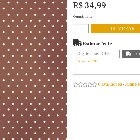
R$ 34,99
Quantidade
COMPRAR
Estimar frete
Não sei meu CEP
0 avaliações
/
Avalie 