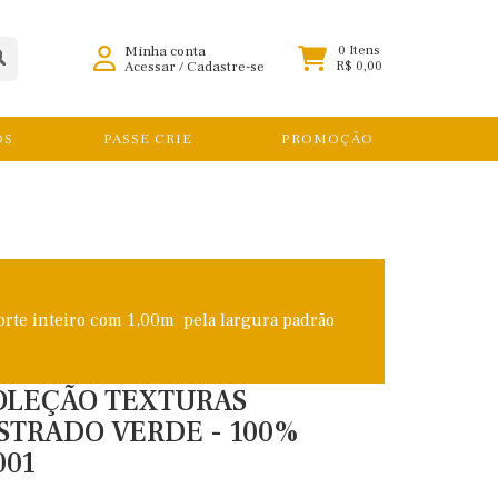
Minha conta
0 Itens
Acessar
/
Cadastre-se
R$ 0,00
OS
PASSE CRIE
PROMOÇÃO
orte inteiro com 1,00m pela largura padrão
COLEÇÃO TEXTURAS
STRADO VERDE - 100%
001