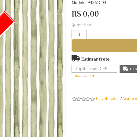
Modelo: 94261C04
R$ 0,00
Quantidade
O
Estimar frete
Não sei meu CEP
0 avaliações
/
Avalie 