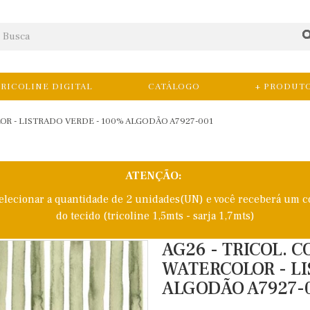
RICOLINE DIGITAL
CATÁLOGO
+ PRODUT
R - LISTRADO VERDE - 100% ALGODÃO A7927-001
ATENÇÃO:
selecionar a quantidade de 2 unidades(UN) e você receberá um c
do tecido (tricoline 1,5mts - sarja 1,7mts)
AG26 - TRICOL. 
WATERCOLOR - LI
ALGODÃO A7927-