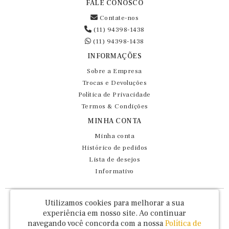
FALE CONOSCO
Contate-nos
(11) 94398-1438
(11) 94398-1438
INFORMAÇÕES
Sobre a Empresa
Trocas e Devoluções
Política de Privacidade
Termos & Condições
MINHA CONTA
Minha conta
Histórico de pedidos
Lista de desejos
Informativo
Fernando Maluhy Cia Ltda - CNPJ: 60.458.825/0001-86
Utilizamos cookies para melhorar a sua
Rua Dr Euclydes da Cunha, 47 - Brás - São Paulo / SP - CEP 03016-030
experiência em nosso site.
Ao continuar
navegando você concorda com a nossa
Política de