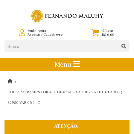
0 Itens
Minha conta
Acessar
/
Cadastre-se
R$ 0,00
Menu
COLEÇÃO BASICS FOR ALL DIGITAL - XADREZ - AZUL CLARO - (
82980 VAR,06 ) - C
ATENÇÃO: