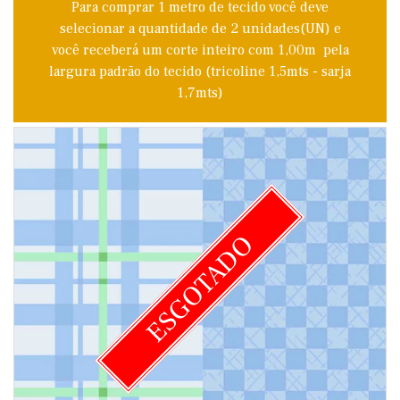
Para comprar 1 metro de tecido você deve
selecionar a quantidade de 2 unidades(UN) e
você receberá um corte inteiro com 1,00m pela
largura padrão do tecido (tricoline 1,5mts - sarja
1,7mts)
ESGOTADO