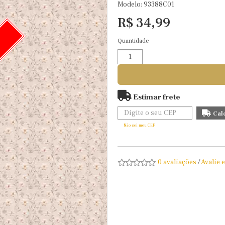
Modelo: 93388C01
R$ 34,99
Quantidade
O
Estimar frete
Não sei meu CEP
0 avaliações
/
Avalie 