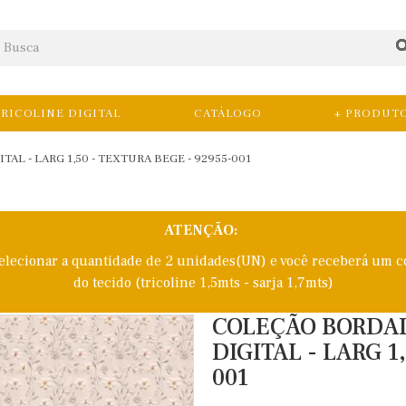
RICOLINE DIGITAL
CATÁLOGO
+ PRODUT
L - LARG 1,50 - TEXTURA BEGE - 92955-001
ATENÇÃO:
selecionar a quantidade de 2 unidades(UN) e você receberá um c
do tecido (tricoline 1,5mts - sarja 1,7mts)
COLEÇÃO BORDAD
DIGITAL - LARG 1
001