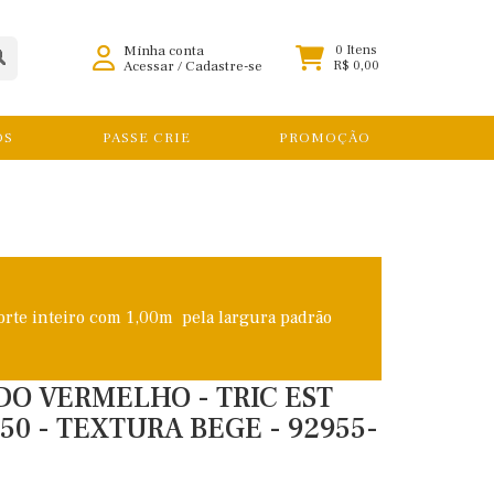
Minha conta
0 Itens
Acessar
/
Cadastre-se
R$ 0,00
OS
PASSE CRIE
PROMOÇÃO
orte inteiro com 1,00m pela largura padrão
O VERMELHO - TRIC EST
,50 - TEXTURA BEGE - 92955-