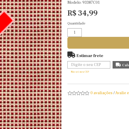
Modelo: 93387C01
R$ 34,99
Quantidade
O
Estimar frete
Não sei meu CEP
0 avaliações
/
Avalie 