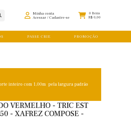
Minha conta
0 Itens
Acessar
/
Cadastre-se
R$ 0,00
OS
PASSE CRIE
PROMOÇÃO
orte inteiro com 1,00m pela largura padrão
O VERMELHO - TRIC EST
,50 - XAFREZ COMPOSE -