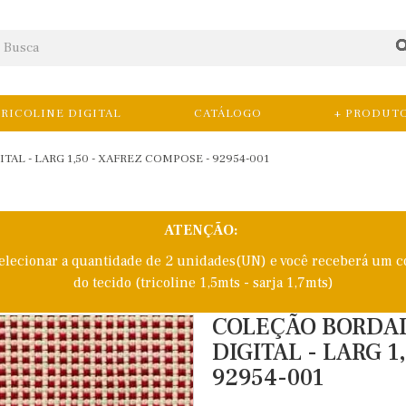
RICOLINE DIGITAL
CATÁLOGO
+ PRODUT
AL - LARG 1,50 - XAFREZ COMPOSE - 92954-001
ATENÇÃO:
selecionar a quantidade de 2 unidades(UN) e você receberá um c
do tecido (tricoline 1,5mts - sarja 1,7mts)
COLEÇÃO BORDAD
DIGITAL - LARG 1
92954-001