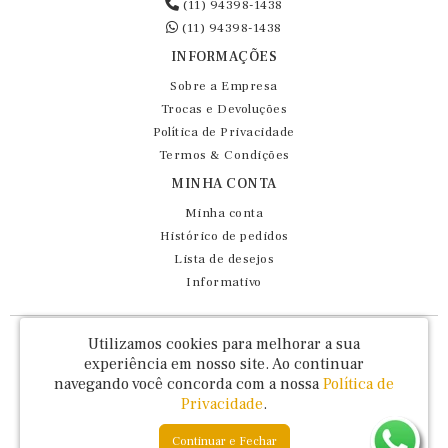
(11) 94398-1438
(11) 94398-1438
INFORMAÇÕES
Sobre a Empresa
Trocas e Devoluções
Política de Privacidade
Termos & Condições
MINHA CONTA
Minha conta
Histórico de pedidos
Lista de desejos
Informativo
Fernando Maluhy Cia Ltda - CNPJ: 60.458.825/0001-86
Utilizamos cookies para melhorar a sua
Rua Dr Euclydes da Cunha, 47 - Brás - São Paulo / SP - CEP 03016-030
experiência em nosso site.
Ao continuar
navegando você concorda com a nossa
Política de
Privacidade
.
Continuar e Fechar