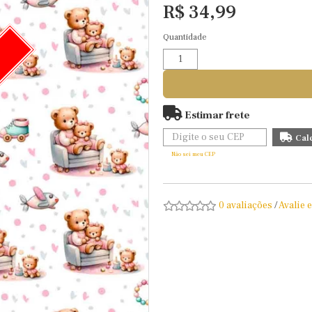
R$ 34,99
Quantidade
O
Estimar frete
Não sei meu CEP
0 avaliações
/
Avalie 