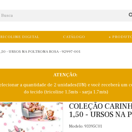
RICOLINE DIGITAL
CATÁLOGO
+ PRODUT
,50 - URSOS NA POLTRONA ROSA - 92997-001
ATENÇÃO:
selecionar a quantidade de 2 unidades(UN) e você receberá um c
do tecido (tricoline 1,5mts - sarja 1,7mts)
COLEÇÃO CARINHO
1,50 - URSOS NA 
Modelo: 93395C01