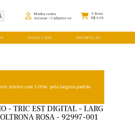
Minha conta
0 Itens
Acessar
/
Cadastre-se
R$ 0,00
OS
PASSE CRIE
PROMOÇÃO
orte inteiro com 1,00m pela largura padrão
 - TRIC EST DIGITAL - LARG
POLTRONA ROSA - 92997-001