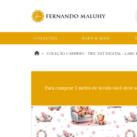
COLEÇÕES
BABY & KIDS
T
COLEÇÃO CARINHO - TRIC EST DIGITAL - LARG 1
Para comprar 1 metro de tecido você deve 