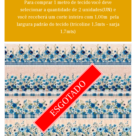
Para comprar 1 metro de tecido você deve
selecionar a quantidade de 2 unidades(UN) e
você receberá um corte inteiro com 1,00m pela
largura padrão do tecido (tricoline 1,5mts - sarja
1,7mts)
ESGOTADO