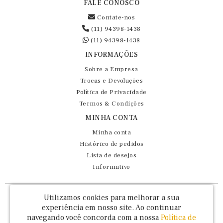
FALE CONOSCO
Contate-nos
(11) 94398-1438
(11) 94398-1438
INFORMAÇÕES
Sobre a Empresa
Trocas e Devoluções
Política de Privacidade
Termos & Condições
MINHA CONTA
Minha conta
Histórico de pedidos
Lista de desejos
Informativo
Fernando Maluhy Cia Ltda - CNPJ: 60.458.825/0001-86
Utilizamos cookies para melhorar a sua
Rua Dr Euclydes da Cunha, 47 - Brás - São Paulo / SP - CEP 03016-030
experiência em nosso site.
Ao continuar
navegando você concorda com a nossa
Política de