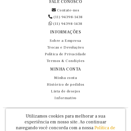
FALE CONOSCO
Contate-nos
(11) 94398-1438
(11) 94398-1438
INFORMAÇÕES
Sobre a Empresa
Trocas e Devoluções
Política de Privacidade
Termos & Condições
MINHA CONTA
Minha conta
Histórico de pedidos
Lista de desejos
Informativo
Fernando Maluhy Cia Ltda - CNPJ: 60.458.825/0001-86
Utilizamos cookies para melhorar a sua
Rua Dr Euclydes da Cunha, 47 - Brás - São Paulo / SP - CEP 03016-030
experiência em nosso site.
Ao continuar
navegando você concorda com a nossa
Política de