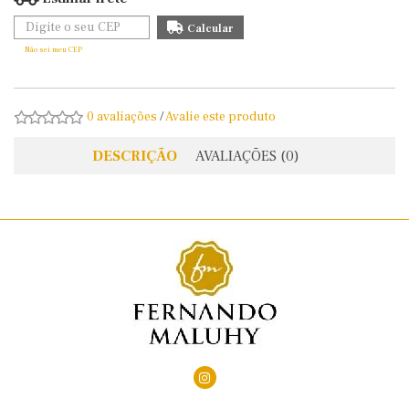
Não sei meu CEP
0 avaliações
/
Avalie este produto
DESCRIÇÃO
AVALIAÇÕES (0)