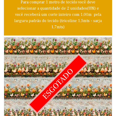
Para comprar 1 metro de tecido você deve
selecionar a quantidade de 2 unidades(UN) e
você receberá um corte inteiro com 1,00m pela
largura padrão do tecido (tricoline 1,5mts - sarja
1,7mts)
ESGOTADO