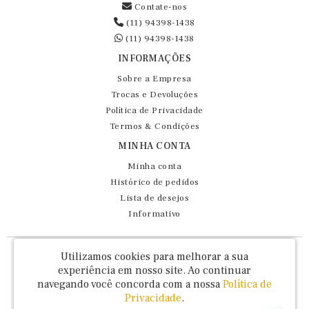
Contate-nos
(11) 94398-1438
(11) 94398-1438
INFORMAÇÕES
Sobre a Empresa
Trocas e Devoluções
Política de Privacidade
Termos & Condições
MINHA CONTA
Minha conta
Histórico de pedidos
Lista de desejos
Informativo
Fernando Maluhy Cia Ltda - CNPJ: 60.458.825/0001-86
Utilizamos cookies para melhorar a sua
Rua Dr Euclydes da Cunha, 47 - Brás - São Paulo / SP - CEP 03016-030
experiência em nosso site.
Ao continuar
navegando você concorda com a nossa
Política de
Privacidade
.