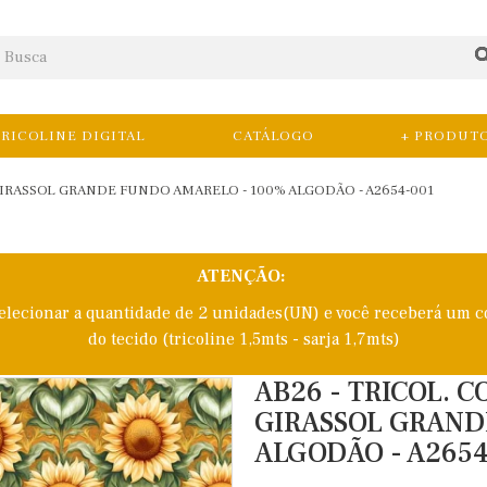
RICOLINE DIGITAL
CATÁLOGO
+ PRODUT
IRASSOL GRANDE FUNDO AMARELO - 100% ALGODÃO - A2654-001
ATENÇÃO:
selecionar a quantidade de 2 unidades(UN) e você receberá um c
do tecido (tricoline 1,5mts - sarja 1,7mts)
AB26 - TRICOL.
GIRASSOL GRAND
ALGODÃO - A2654