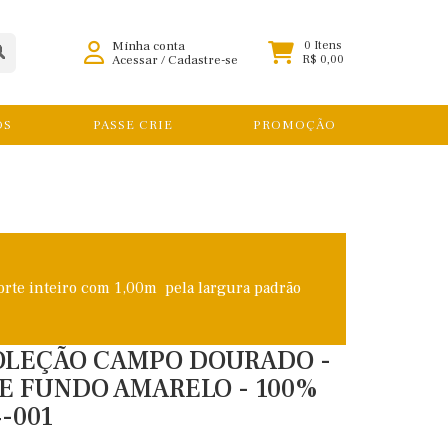
Minha conta
0 Itens
Acessar
/
Cadastre-se
R$ 0,00
OS
PASSE CRIE
PROMOÇÃO
orte inteiro com 1,00m pela largura padrão
 COLEÇÃO CAMPO DOURADO -
E FUNDO AMARELO - 100%
-001