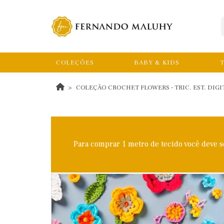
COLEÇÕES
BABY & KIDS
T
COLEÇÃO CROCHET FLOWERS - TRIC. EST. DIGITAL
Para comprar 1 metro de tecido você deve 