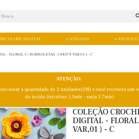
RICOLINE DIGITAL
CATÁLOGO
+ PRODUT
 - FLORAL C/ BORBOLETAS - ( 84579 VAR,01 ) - C
ATENÇÃO:
selecionar a quantidade de 2 unidades(UN) e você receberá um c
do tecido (tricoline 1,5mts - sarja 1,7mts)
COLEÇÃO CROCHET
DIGITAL - FLORAL
VAR,01 ) - C