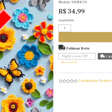
Modelo: 93084C01
R$ 34,99
Quantidade
O
Estimar frete
Não sei meu CEP
0 avaliações
/
Avalie 