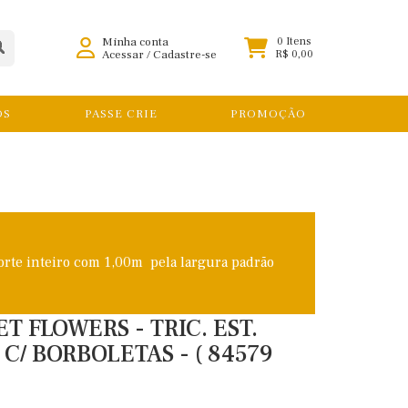
Minha conta
0 Itens
Acessar
/
Cadastre-se
R$ 0,00
OS
PASSE CRIE
PROMOÇÃO
orte inteiro com 1,00m pela largura padrão
 FLOWERS - TRIC. EST.
 C/ BORBOLETAS - ( 84579