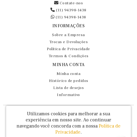
Contate-nos
(11) 94398-1438
(11) 94398-1438
INFORMAÇÕES
Sobre a Empresa
Trocas e Devoluções
Política de Privacidade
Termos & Condições
MINHA CONTA
Minha conta
Histórico de pedidos
Lista de desejos
Informativo
Fernando Maluhy Cia Ltda - CNPJ: 60.458.825/0001-86
Utilizamos cookies para melhorar a sua
Rua Dr Euclydes da Cunha, 47 - Brás - São Paulo / SP - CEP 03016-030
experiência em nosso site.
Ao continuar
navegando você concorda com a nossa
Política de
Privacidade
.