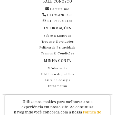
FALE CONOSCO
Contate-nos
(11) 94398-1438
(11) 94398-1438
INFORMAÇÕES
Sobre a Empresa
Trocas e Devoluções
Política de Privacidade
Termos & Condições
MINHA CONTA
Minha conta
Histórico de pedidos
Lista de desejos
Informativo
Fernando Maluhy Cia Ltda - CNPJ: 60.458.825/0001-86
Utilizamos cookies para melhorar a sua
Rua Dr Euclydes da Cunha, 47 - Brás - São Paulo / SP - CEP 03016-030
experiência em nosso site.
Ao continuar
navegando você concorda com a nossa
Política de