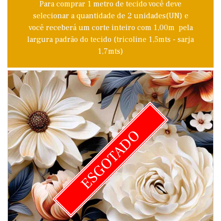
Para comprar 1 metro de tecido você deve
selecionar a quantidade de 2 unidades(UN) e
você receberá um corte inteiro com 1,00m pela
largura padrão do tecido (tricoline 1,5mts - sarja
1,7mts)
ESGOTADO