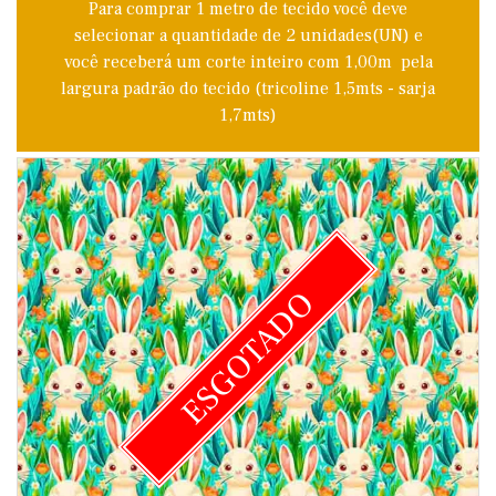
Para comprar 1 metro de tecido você deve
selecionar a quantidade de 2 unidades(UN) e
você receberá um corte inteiro com 1,00m pela
largura padrão do tecido (tricoline 1,5mts - sarja
1,7mts)
ESGOTADO