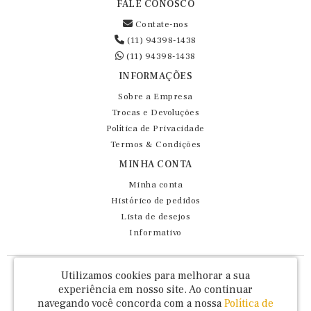
FALE CONOSCO
Contate-nos
(11) 94398-1438
(11) 94398-1438
INFORMAÇÕES
Sobre a Empresa
Trocas e Devoluções
Política de Privacidade
Termos & Condições
MINHA CONTA
Minha conta
Histórico de pedidos
Lista de desejos
Informativo
Fernando Maluhy Cia Ltda - CNPJ: 60.458.825/0001-86
Utilizamos cookies para melhorar a sua
Rua Dr Euclydes da Cunha, 47 - Brás - São Paulo / SP - CEP 03016-030
experiência em nosso site.
Ao continuar
navegando você concorda com a nossa
Política de