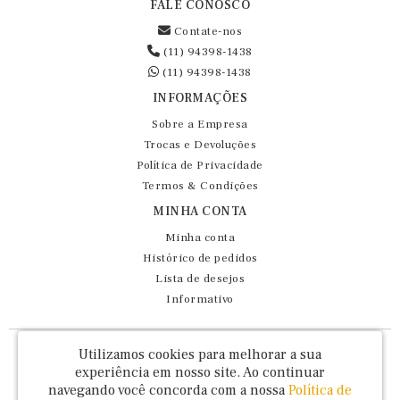
FALE CONOSCO
Contate-nos
(11) 94398-1438
(11) 94398-1438
INFORMAÇÕES
Sobre a Empresa
Trocas e Devoluções
Política de Privacidade
Termos & Condições
MINHA CONTA
Minha conta
Histórico de pedidos
Lista de desejos
Informativo
Fernando Maluhy Cia Ltda - CNPJ: 60.458.825/0001-86
Utilizamos cookies para melhorar a sua
Rua Dr Euclydes da Cunha, 47 - Brás - São Paulo / SP - CEP 03016-030
experiência em nosso site.
Ao continuar
navegando você concorda com a nossa
Política de