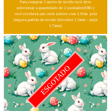
Para comprar 1 metro de tecido você deve
selecionar a quantidade de 2 unidades(UN) e
você receberá um corte inteiro com 1,00m pela
largura padrão do tecido (tricoline 1,5mts - sarja
1,7mts)
ESGOTADO