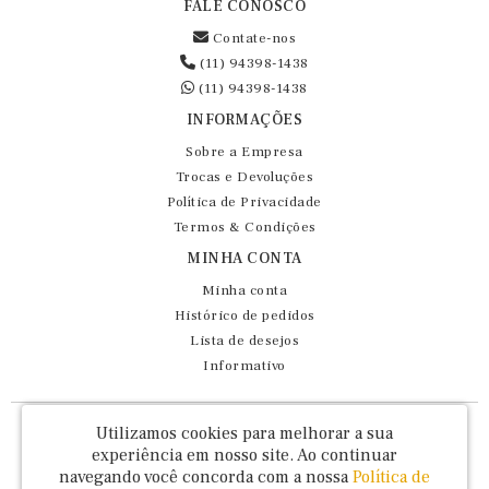
FALE CONOSCO
Contate-nos
(11) 94398-1438
(11) 94398-1438
INFORMAÇÕES
Sobre a Empresa
Trocas e Devoluções
Política de Privacidade
Termos & Condições
MINHA CONTA
Minha conta
Histórico de pedidos
Lista de desejos
Informativo
Fernando Maluhy Cia Ltda - CNPJ: 60.458.825/0001-86
Utilizamos cookies para melhorar a sua
Rua Dr Euclydes da Cunha, 47 - Brás - São Paulo / SP - CEP 03016-030
experiência em nosso site.
Ao continuar
navegando você concorda com a nossa
Política de