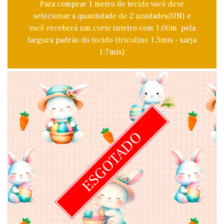
Para comprar 1 metro de tecido você deve
selecionar a quantidade de 2 unidades(UN) e
você receberá um corte inteiro com 1,00m pela
largura padrão do tecido (tricoline 1,5mts - sarja
1,7mts)
ESGOTADO