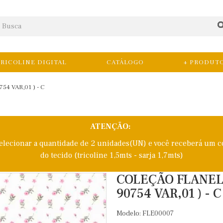
RICOLINE DIGITAL
CATÁLOGO
+ PRODUT
4 VAR,01 ) - C
ATENÇÃO:
selecionar a quantidade de 2 unidades(UN) e você receberá um c
do tecido (tricoline 1,5mts - sarja 1,7mts)
COLEÇÃO FLANELA 
90754 VAR,01 ) - C
Modelo: FLE00007