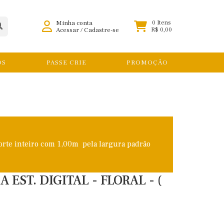
Minha conta
0 Itens
Acessar
/
Cadastre-se
R$ 0,00
OS
PASSE CRIE
PROMOÇÃO
orte inteiro com 1,00m pela largura padrão
EST. DIGITAL - FLORAL - (