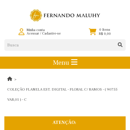
0 Itens
Minha conta
Acessar
/
Cadastre-se
R$ 0,00
Menu
COLEÇÃO FLANELA EST. DIGITAL - FLORAL C/ RAMOS - ( 90755
VAR,01 ) - C
ATENÇÃO: