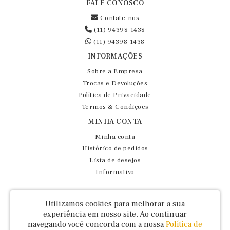
FALE CONOSCO
Contate-nos
(11) 94398-1438
(11) 94398-1438
INFORMAÇÕES
Sobre a Empresa
Trocas e Devoluções
Política de Privacidade
Termos & Condições
MINHA CONTA
Minha conta
Histórico de pedidos
Lista de desejos
Informativo
Fernando Maluhy Cia Ltda - CNPJ: 60.458.825/0001-86
Utilizamos cookies para melhorar a sua
Rua Dr Euclydes da Cunha, 47 - Brás - São Paulo / SP - CEP 03016-030
experiência em nosso site.
Ao continuar
navegando você concorda com a nossa
Política de